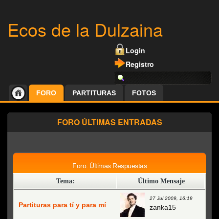
Ecos de la Dulzaina
Login
Registro
FORO
PARTITURAS
FOTOS
FORO ÚLTIMAS ENTRADAS
Foro: Últimas Respuestas
Tema:
Último Mensaje
Nuevo Tema
27 Jul 2009, 16:19
Partituras para tí y para mí
zanka15