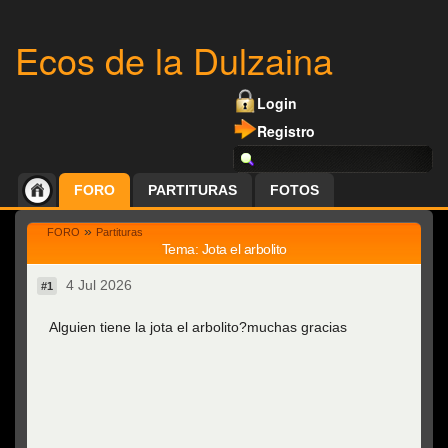
Ecos de la Dulzaina
Login
Registro
FORO
PARTITURAS
FOTOS
»
FORO
Partituras
Tema: Jota el arbolito
4 Jul 2026
#1
Alguien tiene la jota el arbolito?muchas gracias