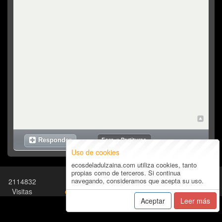
Top
Responder
Foro
»
Partituras
Uso de cookies
ecosdeladulzaina.com utiliza cookies, tanto
propias como de terceros. Si continua
navegando, consideramos que acepta su uso.
2114832
Términos y Condiciones
-
19828
Visitas
ecos@ecosdeladulzaina.com
Usuarios
Aceptar
Leer más