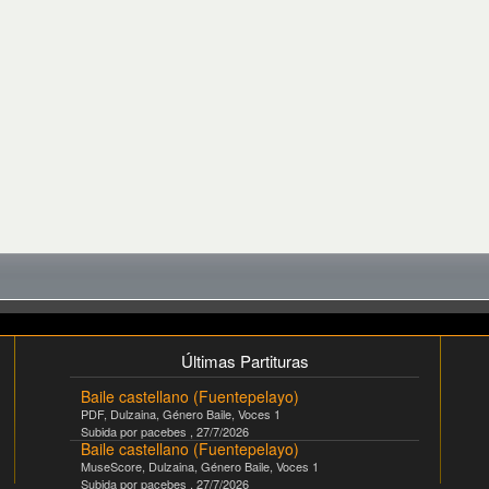
Últimas Partituras
Baile castellano (Fuentepelayo)
PDF
,
Dulzaina
, Género
Baile
, Voces
1
Subida por
pacebes
,
27/7/2026
Baile castellano (Fuentepelayo)
MuseScore
,
Dulzaina
, Género
Baile
, Voces
1
Subida por
pacebes
,
27/7/2026