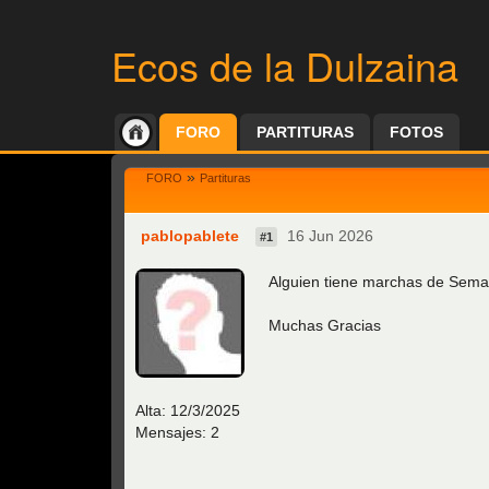
Ecos de la Dulzaina
FORO
PARTITURAS
FOTOS
»
FORO
Partituras
pablopablete
16 Jun 2026
#1
Alguien tiene marchas de Sema
Muchas Gracias
Alta:
12/3/2025
Mensajes: 2