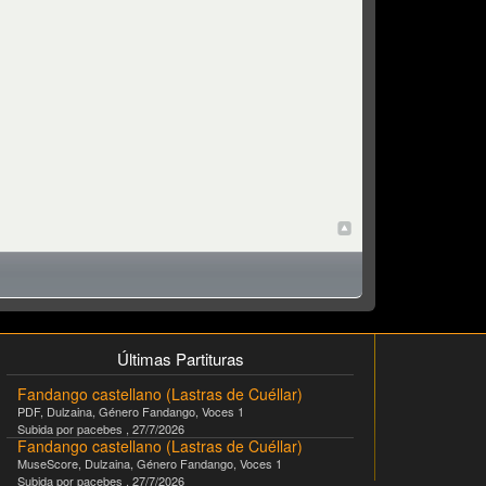
Top
Últimas Partituras
Fandango castellano (Lastras de Cuéllar)
PDF
,
Dulzaina
, Género
Fandango
, Voces
1
Subida por
pacebes
,
27/7/2026
Fandango castellano (Lastras de Cuéllar)
MuseScore
,
Dulzaina
, Género
Fandango
, Voces
1
Subida por
pacebes
,
27/7/2026