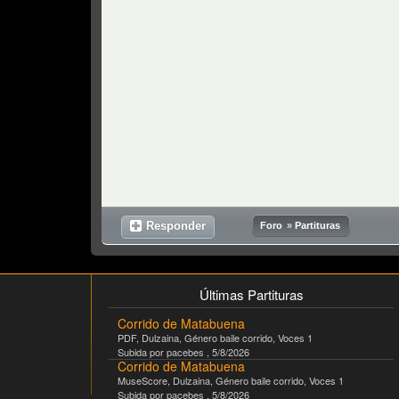
Responder
Foro
»
Partituras
Últimas Partituras
Corrido de Matabuena
PDF
,
Dulzaina
, Género
baile corrido
, Voces
1
Subida por
pacebes
,
5/8/2026
Corrido de Matabuena
MuseScore
,
Dulzaina
, Género
baile corrido
, Voces
1
Subida por
pacebes
,
5/8/2026