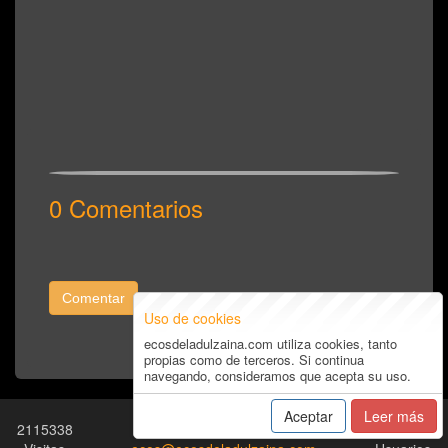
0 Comentarios
Comentar
Uso de cookies
ecosdeladulzaina.com utiliza cookies, tanto
propias como de terceros. Si continua
navegando, consideramos que acepta su uso.
Aceptar
Leer más
2115338
Términos y Condiciones
-
19828