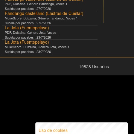
PDF
,
Dulzaina
, Género
Fandango
, Voces
1
Subida por
pacebes
,
27/7/2026
Fandango castellano (Lastras de Cuéllar)
MuseScore
,
Dulzaina
, Género
Fandango
, Voces
1
Subida por
pacebes
,
27/7/2026
La Jota (Fuentepelayo)
PDF
,
Dulzaina
, Género
Jota
, Voces
1
Subida por
pacebes
,
23/7/2026
La Jota (Fuentepelayo)
MuseScore
,
Dulzaina
, Género
Jota
, Voces
1
Subida por
pacebes
,
23/7/2026
19828 Usuarios
Uso de cookies