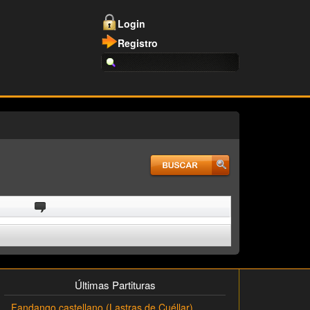
Login
Registro
Últimas Partituras
Fandango castellano (Lastras de Cuéllar)