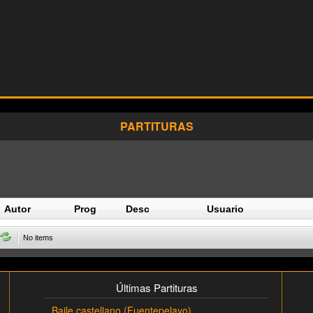
PARTITURAS
Autor
Prog
Desc
Usuario
No items
Últimas Partituras
Baile castellano (Fuentepelayo)