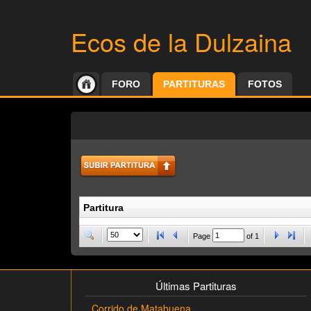
Ecos de la Dulzaina
FORO
PARTITURAS
FOTOS
Partitura
Page
of
1
Últimas Partituras
Corrido de Matabuena