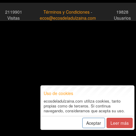
2119901
Términos y Condiciones
-
19828
Visitas
ecos@ecosdeladulzaina.com
Usuarios
Uso de cookies
ecosdeladulzaina.com utiliza cookies, tanto
propias como de terceros. Si continua
navegando, consideramos que acepta su uso.
Aceptar
Leer más