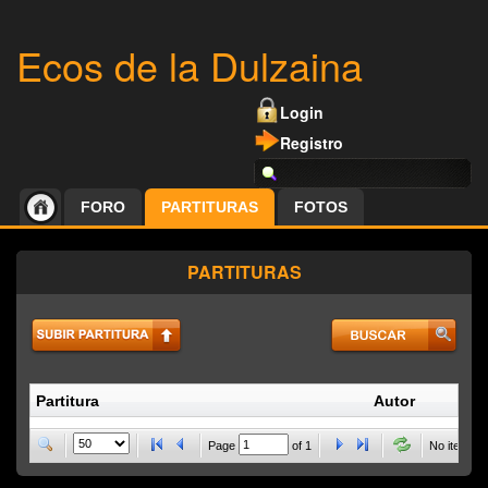
Ecos de la Dulzaina
Login
Registro
FORO
PARTITURAS
FOTOS
PARTITURAS
Partitura
Autor
P
Page
of
1
No items