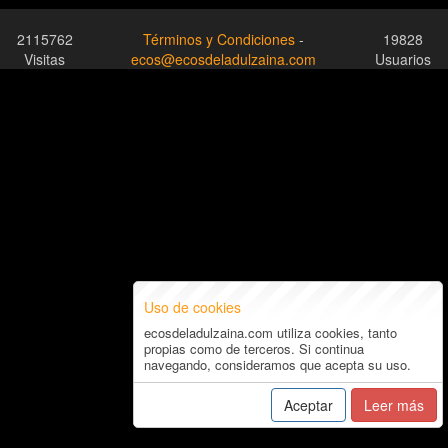
2115762
Términos y Condiciones
-
19828
Visitas
ecos@ecosdeladulzaina.com
Usuarios
Uso de cookies
ecosdeladulzaina.com utiliza cookies, tanto
propias como de terceros. Si continua
navegando, consideramos que acepta su uso.
Aceptar
Leer más