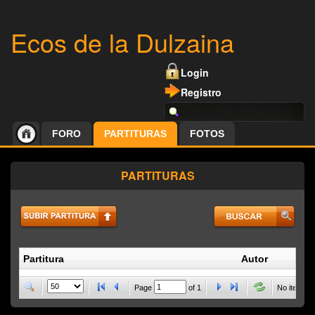
Ecos de la Dulzaina
Login
Registro
FORO
PARTITURAS
FOTOS
PARTITURAS
Partitura
Autor
P
Page
of
1
No items