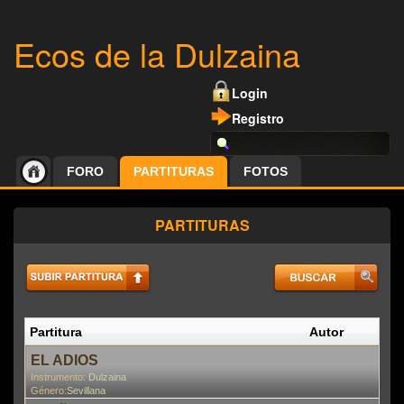
Ecos de la Dulzaina
Login
Registro
FORO
PARTITURAS
FOTOS
PARTITURAS
Partitura
Autor
P
En
EL ADIOS
Instrumento:
Dulzaina
Género:
Sevillana