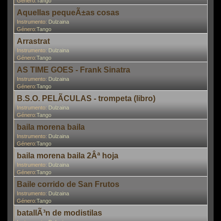
Género:
Tango
Aquellas pequeÃ±as cosas
Instrumento:
Dulzaina
Género:
Tango
En
Arrastrat
Instrumento:
Dulzaina
Género:
Tango
AS TIME GOES - Frank Sinatra
Instrumento:
Dulzaina
Género:
Tango
B.S.O. PELÃCULAS - trompeta (libro)
Instrumento:
Dulzaina
Género:
Tango
baila morena baila
Instrumento:
Dulzaina
Género:
Tango
baila morena baila 2Âª hoja
Instrumento:
Dulzaina
Género:
Tango
En
Baile corrido de San Frutos
Instrumento:
Dulzaina
Género:
Tango
En
batallÃ³n de modistilas