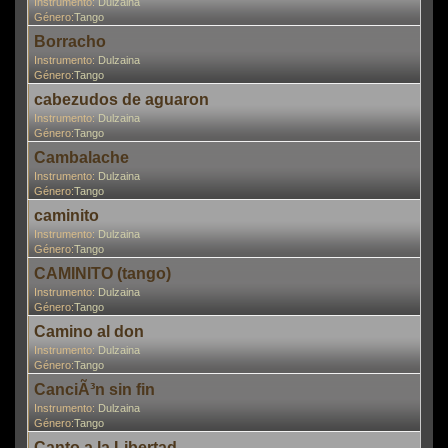
Instrumento:
Dulzaina
Género:
Tango
En
Borracho
Instrumento:
Dulzaina
Género:
Tango
En
cabezudos de aguaron
Instrumento:
Dulzaina
Género:
Tango
En
Cambalache
Instrumento:
Dulzaina
Género:
Tango
En
caminito
Instrumento:
Dulzaina
Género:
Tango
En
CAMINITO (tango)
Instrumento:
Dulzaina
Género:
Tango
En
Camino al don
Instrumento:
Dulzaina
Género:
Tango
CanciÃ³n sin fin
Instrumento:
Dulzaina
Género:
Tango
En
Canto a la Libertad