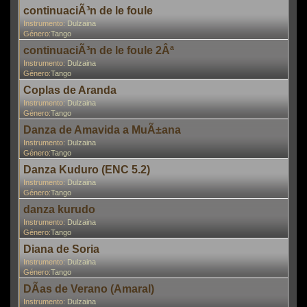
continuaciÃ³n de le foule
Instrumento:
Dulzaina
Género:
Tango
continuaciÃ³n de le foule 2Âª
Instrumento:
Dulzaina
Género:
Tango
En
Coplas de Aranda
Instrumento:
Dulzaina
Género:
Tango
En
Danza de Amavida a MuÃ±ana
Instrumento:
Dulzaina
Género:
Tango
En
Danza Kuduro (ENC 5.2)
Instrumento:
Dulzaina
Género:
Tango
danza kurudo
Instrumento:
Dulzaina
Género:
Tango
En
Diana de Soria
Instrumento:
Dulzaina
Género:
Tango
Enc
DÃ­as de Verano (Amaral)
Instrumento:
Dulzaina