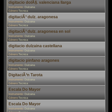
digitacio dolÃ§. valenciana llarga
Instrumento:
Dulzaina
Género:
Tecnica
digitaciÃ³ dulz. aragonesa
Instrumento:
Dulzaina
Género:
Tecnica
digitaciÃ³ dulz. aragonesa en sol
Instrumento:
Dulzaina
Género:
Tecnica
digitacio dulzaina castellana
Instrumento:
Dulzaina
Género:
Tecnica
digitacio pinfano aragones
Instrumento:
Dulzaina
Género:
Tecnica
DigitaciÃ³n Tarota
Instrumento:
Dulzaina
Género:
Tecnica
En
Escala Do Mayor
Instrumento:
Dulzaina
Género:
Tecnica
Escala Do Mayor
Instrumento:
Dulzaina