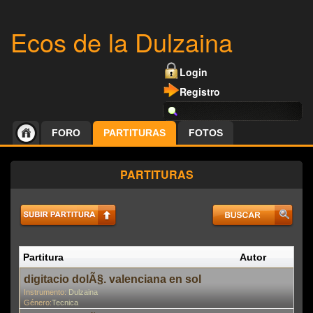
Ecos de la Dulzaina
Login
Registro
FORO
PARTITURAS
FOTOS
PARTITURAS
Partitura
Autor
P
digitacio dolÃ§. valenciana en sol
Instrumento:
Dulzaina
Género:
Tecnica