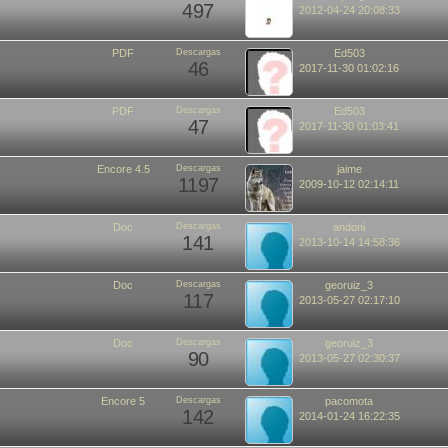
497
2012-04-24 20:08:33
PDF
Descargas
Ed503
46
2017-11-30 01:02:16
PDF
Descargas
Ed503
47
2017-11-30 01:03:41
Encore 4.5
Descargas
jaime
1197
2009-10-12 02:14:11
Doc
Descargas
andoni
141
2013-10-14 14:58:36
Doc
Descargas
georuiz_3
117
2013-05-27 02:17:10
Doc
Descargas
georuiz_3
90
2013-05-27 02:30:37
Encore 5
Descargas
pacomota
142
2014-01-24 16:22:35