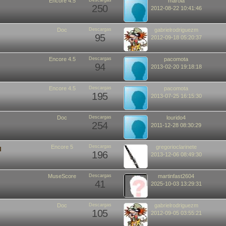
Encore 4.5
Descargas
marola
250
2012-08-22 10:41:46
Doc
Descargas
gabrielrodriguezm
95
2012-09-18 05:20:37
Encore 4.5
Descargas
pacomota
94
2013-02-20 19:18:18
Encore 4.5
Descargas
pacomota
195
2013-07-25 16:15:30
Doc
Descargas
lourido4
254
2011-12-28 08:30:29
Encore 5
Descargas
gregorioclarinete
onesa
196
2013-12-06 08:49:30
MuseScore
Descargas
martinfast2604
41
2025-10-03 13:29:31
Doc
Descargas
gabrielrodriguezm
105
2012-09-05 03:55:21