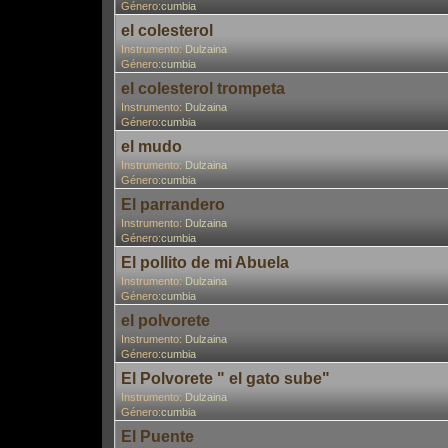
Género:
cumbia
el colesterol
Instrumento:
Dulzaina
Género:
cumbia
el colesterol trompeta
Instrumento:
Dulzaina
Género:
cumbia
el mudo
Instrumento:
Dulzaina
Género:
cumbia
El parrandero
Instrumento:
Dulzaina
Género:
cumbia
El pollito de mi Abuela
Instrumento:
Dulzaina
Género:
cumbia
el polvorete
Instrumento:
Dulzaina
Género:
cumbia
El Polvorete " el gato sube"
Instrumento:
Dulzaina
Género:
cumbia
El Puente