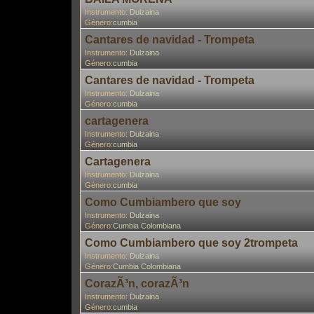
Instrumento:
Dulzaina
Género:
cumbia
Cantares de navidad - Trompeta
Instrumento:
Dulzaina
Género:
cumbia
Cantares de navidad - Trompeta
Instrumento:
Dulzaina
Género:
cumbia
cartagenera
Instrumento:
Dulzaina
Género:
cumbia
Cartagenera
Instrumento:
Dulzaina
Género:
cumbia
Como Cumbiambero que soy
Instrumento:
Dulzaina
Género:
Cumbia Colombiana
Como Cumbiambero que soy 2trompeta
Instrumento:
Dulzaina
Género:
Cumbia Colombiana
CorazÃ³n, corazÃ³n
Instrumento:
Dulzaina
Género:
cumbia