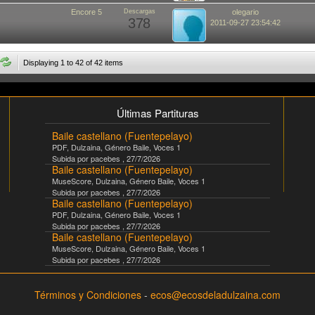
Encore 5
Descargas
olegario
378
2011-09-27 23:54:42
Displaying 1 to 42 of 42 items
Últimas Partituras
Baile castellano (Fuentepelayo)
PDF
,
Dulzaina
, Género
Baile
, Voces
1
Subida por
pacebes
,
27/7/2026
Baile castellano (Fuentepelayo)
MuseScore
,
Dulzaina
, Género
Baile
, Voces
1
Subida por
pacebes
,
27/7/2026
Baile castellano (Fuentepelayo)
PDF
,
Dulzaina
, Género
Baile
, Voces
1
Subida por
pacebes
,
27/7/2026
Baile castellano (Fuentepelayo)
MuseScore
,
Dulzaina
, Género
Baile
, Voces
1
Subida por
pacebes
,
27/7/2026
Términos y Condiciones
-
ecos@ecosdeladulzaina.com