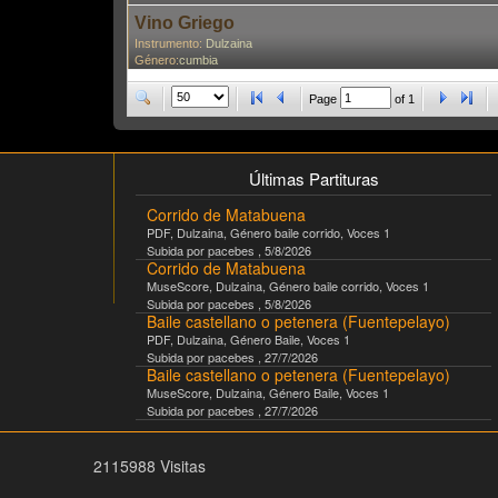
Vino Griego
Instrumento:
Dulzaina
Género:
cumbia
Page
of
1
Últimas Partituras
Corrido de Matabuena
PDF
,
Dulzaina
, Género
baile corrido
, Voces
1
Subida por
pacebes
,
5/8/2026
Corrido de Matabuena
MuseScore
,
Dulzaina
, Género
baile corrido
, Voces
1
Subida por
pacebes
,
5/8/2026
Baile castellano o petenera (Fuentepelayo)
PDF
,
Dulzaina
, Género
Baile
, Voces
1
Subida por
pacebes
,
27/7/2026
Baile castellano o petenera (Fuentepelayo)
MuseScore
,
Dulzaina
, Género
Baile
, Voces
1
Subida por
pacebes
,
27/7/2026
2115988 Visitas