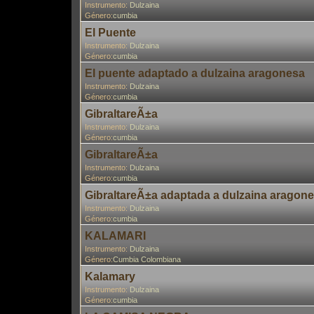
Instrumento:
Dulzaina
Género:
cumbia
El Puente
Instrumento:
Dulzaina
Género:
cumbia
El puente adaptado a dulzaina aragonesa
Instrumento:
Dulzaina
Género:
cumbia
GibraltareÃ±a
Instrumento:
Dulzaina
Género:
cumbia
GibraltareÃ±a
Instrumento:
Dulzaina
Género:
cumbia
GibraltareÃ±a adaptada a dulzaina aragon
Instrumento:
Dulzaina
Género:
cumbia
KALAMARI
Instrumento:
Dulzaina
Género:
Cumbia Colombiana
Kalamary
Instrumento:
Dulzaina
Género:
cumbia