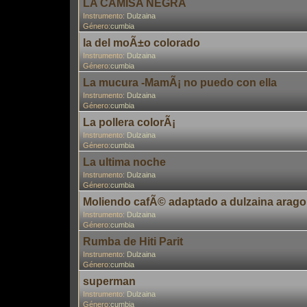
LA CAMISA NEGRA
Instrumento:
Dulzaina
Género:
cumbia
la del moÃ±o colorado
Instrumento:
Dulzaina
Género:
cumbia
La mucura -MamÃ¡ no puedo con ella
Instrumento:
Dulzaina
Género:
cumbia
La pollera colorÃ¡
Instrumento:
Dulzaina
Género:
cumbia
La ultima noche
Instrumento:
Dulzaina
Género:
cumbia
Moliendo cafÃ© adaptado a dulzaina arag
Instrumento:
Dulzaina
Género:
cumbia
Rumba de Hiti Parit
Instrumento:
Dulzaina
Género:
cumbia
superman
Instrumento:
Dulzaina
Género:
cumbia