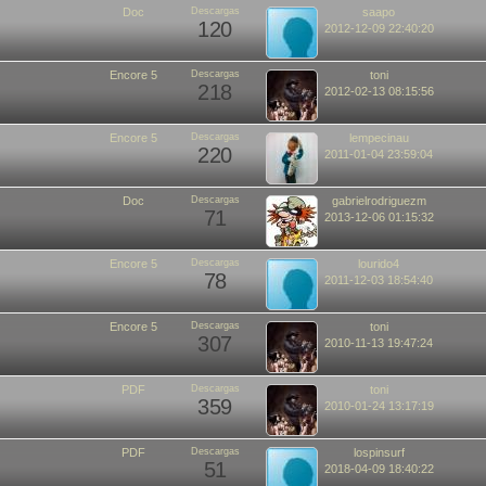
Doc
Descargas
saapo
120
2012-12-09 22:40:20
Encore 5
Descargas
toni
218
2012-02-13 08:15:56
Encore 5
Descargas
lempecinau
220
2011-01-04 23:59:04
Doc
Descargas
gabrielrodriguezm
71
2013-12-06 01:15:32
Encore 5
Descargas
lourido4
78
2011-12-03 18:54:40
Encore 5
Descargas
toni
307
2010-11-13 19:47:24
PDF
Descargas
toni
359
2010-01-24 13:17:19
PDF
Descargas
lospinsurf
51
2018-04-09 18:40:22