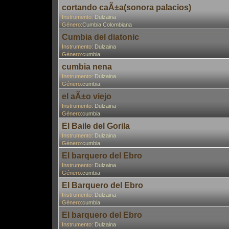
cortando caÃ±a(sonora palacios)
Instrumento:
Dulzaina
Género:
Cumbia Colombiana
Cumbia del diatonic
Instrumento:
Dulzaina
Género:
cumbia
cumbia nena
Instrumento:
Dulzaina
Género:
cumbia
el aÃ±o viejo
Instrumento:
Dulzaina
Género:
cumbia
El Baile del Gorila
Instrumento:
Dulzaina
Género:
cumbia
El barquero del Ebro
Instrumento:
Dulzaina
Género:
cumbia
El Barquero del Ebro
Instrumento:
Dulzaina
Género:
cumbia
El barquero del Ebro
Instrumento:
Dulzaina