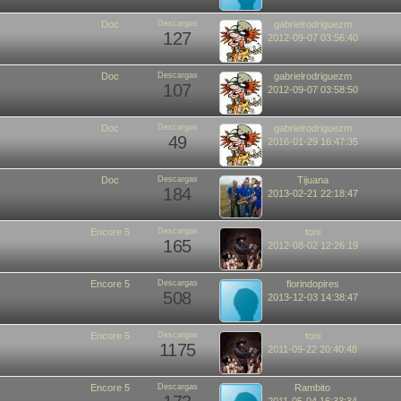
Doc
Descargas
gabrielrodriguezm
127
2012-09-07 03:56:40
Doc
Descargas
gabrielrodriguezm
107
2012-09-07 03:58:50
Doc
Descargas
gabrielrodriguezm
49
2016-01-29 16:47:35
Doc
Descargas
Tijuana
184
2013-02-21 22:18:47
Encore 5
Descargas
toni
165
2012-08-02 12:26:19
Encore 5
Descargas
florindopires
508
2013-12-03 14:38:47
Encore 5
Descargas
toni
1175
2011-09-22 20:40:48
Encore 5
Descargas
Rambito