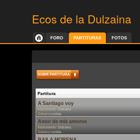
Ecos de la Dulzaina
FORO
PARTITURAS
FOTOS
Partitura
A Santiago voy
Instrumento:
Dulzaina
Género:
cumbia
Amor de mis amores
Instrumento:
Dulzaina
Género:
cumbia
BAILA MORENA