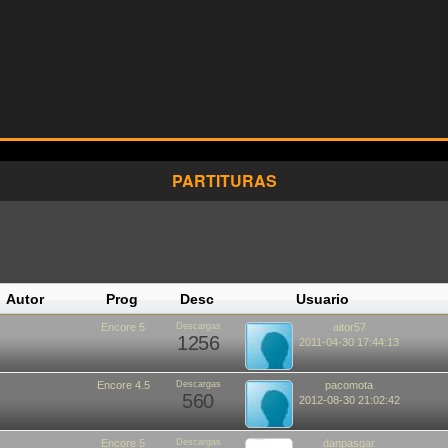
PARTITURAS
Autor
Prog
Desc
Usuario
Encore 5
Descargas
aitor57
1256
2011-04-30 17:44:13
Encore 4.5
Descargas
pacomota
560
2012-08-30 21:02:42
Encore 5
Descargas
danpasgar