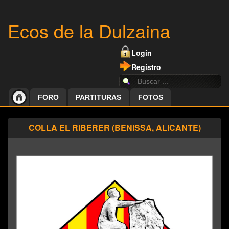
Ecos de la Dulzaina
Login
Registro
FORO
PARTITURAS
FOTOS
COLLA EL RIBERER (BENISSA, ALICANTE)