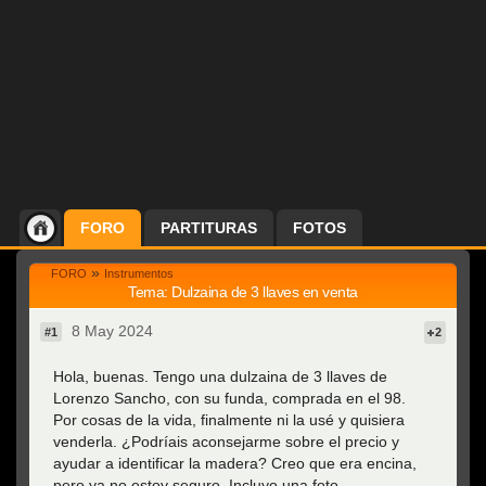
FORO
PARTITURAS
FOTOS
»
FORO
Instrumentos
Tema: Dulzaina de 3 llaves en venta
8 May 2024
#1
2
Hola, buenas. Tengo una dulzaina de 3 llaves de
Lorenzo Sancho, con su funda, comprada en el 98.
Por cosas de la vida, finalmente ni la usé y quisiera
venderla. ¿Podríais aconsejarme sobre el precio y
ayudar a identificar la madera? Creo que era encina,
pero ya no estoy seguro. Incluyo una foto.