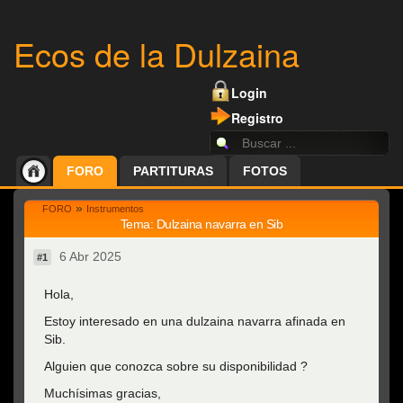
Ecos de la Dulzaina
Login
Registro
FORO
PARTITURAS
FOTOS
»
FORO
Instrumentos
Tema: Dulzaina navarra en Sib
6 Abr 2025
#1
Hola,
Estoy interesado en una dulzaina navarra afinada en
Sib.
Alguien que conozca sobre su disponibilidad ?
Muchísimas gracias,