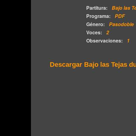
Partitura:
Bajo las T
Programa:
PDF
Género:
Pasodoble
Voces:
2
Observaciones:
1
Descargar Bajo las Tejas du