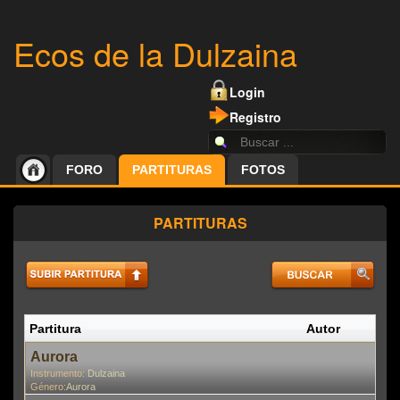
Ecos de la Dulzaina
Login
Registro
FORO
PARTITURAS
FOTOS
PARTITURAS
Partitura
Autor
P
En
Aurora
Instrumento:
Dulzaina
Género:
Aurora