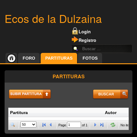
Ecos de la Dulzaina
Login
Registro
FORO
PARTITURAS
FOTOS
PARTITURAS
Partitura
Autor
P
Page
of
1
No items