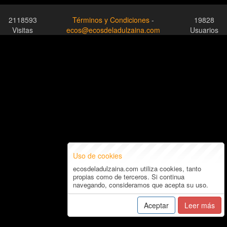
2118593
Términos y Condiciones
-
19828
Visitas
ecos@ecosdeladulzaina.com
Usuarios
Uso de cookies
ecosdeladulzaina.com utiliza cookies, tanto
propias como de terceros. Si continua
navegando, consideramos que acepta su uso.
Aceptar
Leer más