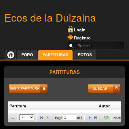
Ecos de la Dulzaina
Login
Registro
FORO
PARTITURAS
FOTOS
PARTITURAS
Partitura
Autor
P
Page
of
1
No items