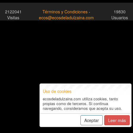
2122041
Términos y Condiciones
-
19830
Visitas
ecos@ecosdeladulzaina.com
Usuarios
Uso de cookies
ecosdeladulzaina.com utiliza cookies, tanto
propias como de terceros. Si continua
navegando, consideramos que acepta su uso.
Aceptar
Leer más