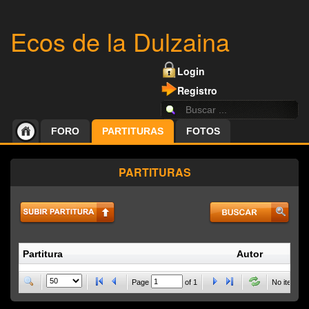
Ecos de la Dulzaina
Login
Registro
FORO
PARTITURAS
FOTOS
PARTITURAS
Partitura
Autor
P
Page
of
1
No items