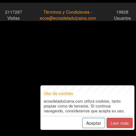
2117287
Términos y Condiciones
-
19828
Visitas
ecos@ecosdeladulzaina.com
Usuarios
Uso de cookies
ecosdeladulzaina.com utiliza cookies, tanto
propias como de terceros. Si continua
navegando, consideramos que acepta su uso.
Aceptar
Leer más