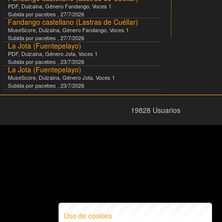
PDF
,
Dulzaina
, Género
Fandango
, Voces
1
Subida por
pacebes
,
27/7/2026
Fandango castellano (Lastras de Cuéllar)
MuseScore
,
Dulzaina
, Género
Fandango
, Voces
1
Subida por
pacebes
,
27/7/2026
La Jota (Fuentepelayo)
PDF
,
Dulzaina
, Género
Jota
, Voces
1
Subida por
pacebes
,
23/7/2026
La Jota (Fuentepelayo)
MuseScore
,
Dulzaina
, Género
Jota
, Voces
1
Subida por
pacebes
,
23/7/2026
19828 Usuarios
Uso de cookies