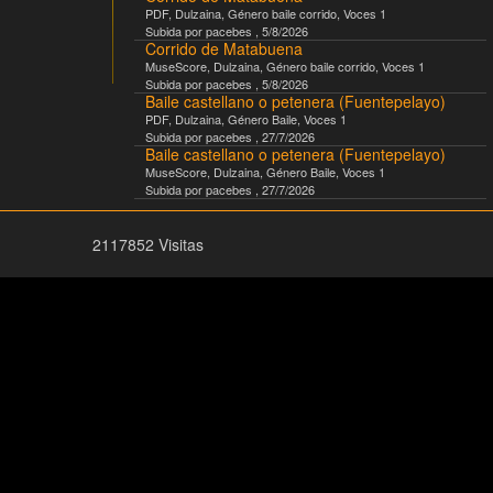
PDF
,
Dulzaina
, Género
baile corrido
, Voces
1
Subida por
pacebes
,
5/8/2026
Corrido de Matabuena
MuseScore
,
Dulzaina
, Género
baile corrido
, Voces
1
Subida por
pacebes
,
5/8/2026
Baile castellano o petenera (Fuentepelayo)
PDF
,
Dulzaina
, Género
Baile
, Voces
1
Subida por
pacebes
,
27/7/2026
Baile castellano o petenera (Fuentepelayo)
MuseScore
,
Dulzaina
, Género
Baile
, Voces
1
Subida por
pacebes
,
27/7/2026
2117852 Visitas