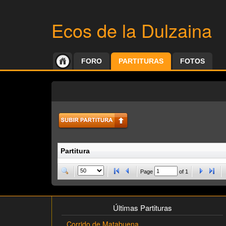
Ecos de la Dulzaina
FORO
PARTITURAS
FOTOS
Partitura
Page
of
1
Últimas Partituras
Corrido de Matabuena