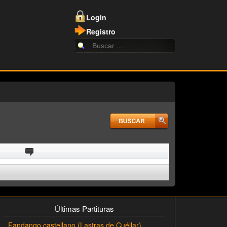
Login
Registro
Últimas Partituras
Fandango castellano (Lastras de Cuéllar)