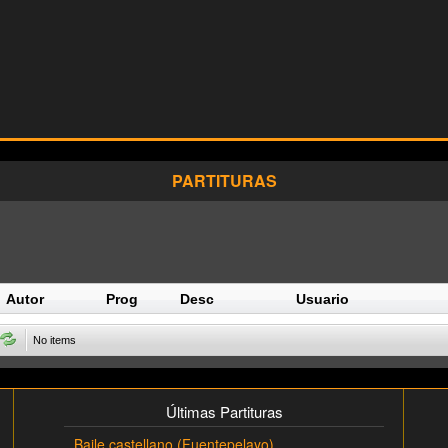
PARTITURAS
Autor
Prog
Desc
Usuario
No items
Últimas Partituras
Baile castellano (Fuentepelayo)