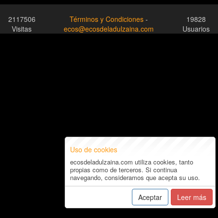
2117506
Términos y Condiciones
-
19828
Visitas
ecos@ecosdeladulzaina.com
Usuarios
Uso de cookies
ecosdeladulzaina.com utiliza cookies, tanto
propias como de terceros. Si continua
navegando, consideramos que acepta su uso.
Aceptar
Leer más