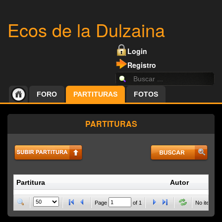
Ecos de la Dulzaina
Login
Registro
FORO
PARTITURAS
FOTOS
PARTITURAS
Partitura
Autor
P
Page
of
1
No items