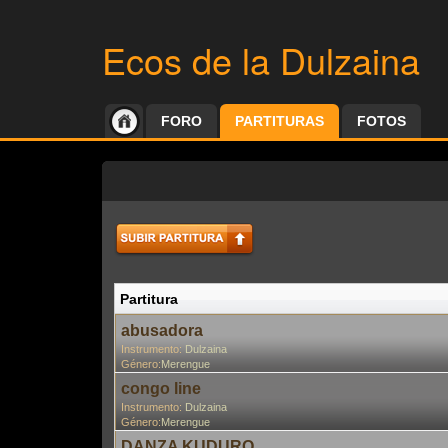
Ecos de la Dulzaina
FORO
PARTITURAS
FOTOS
Partitura
abusadora
Instrumento:
Dulzaina
Género:
Merengue
congo line
Instrumento:
Dulzaina
Género:
Merengue
DANZA KUDURO