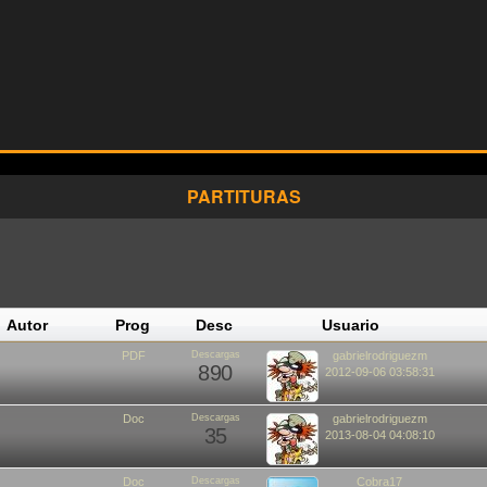
PARTITURAS
Autor
Prog
Desc
Usuario
PDF
Descargas
gabrielrodriguezm
890
2012-09-06 03:58:31
Doc
Descargas
gabrielrodriguezm
35
2013-08-04 04:08:10
Doc
Descargas
Cobra17