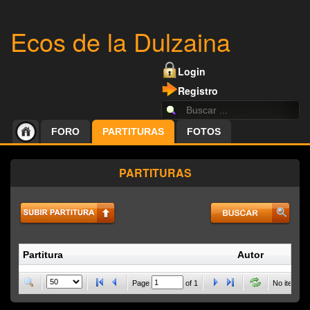
Ecos de la Dulzaina
Login
Registro
FORO
PARTITURAS
FOTOS
PARTITURAS
Partitura
Autor
P
Page
of
1
No items