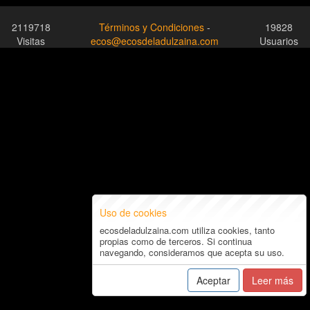
2119718
Términos y Condiciones
-
19828
Visitas
ecos@ecosdeladulzaina.com
Usuarios
Uso de cookies
ecosdeladulzaina.com utiliza cookies, tanto
propias como de terceros. Si continua
navegando, consideramos que acepta su uso.
Aceptar
Leer más