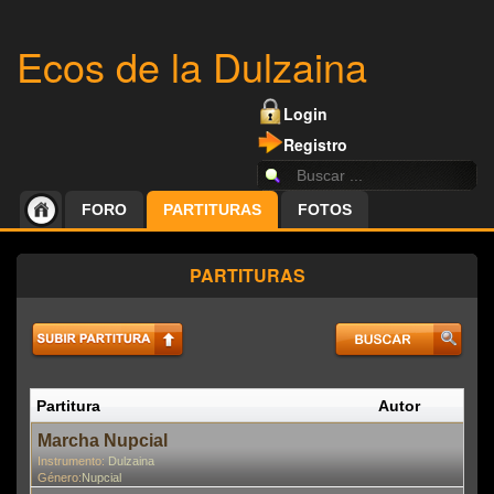
Ecos de la Dulzaina
Login
Registro
FORO
PARTITURAS
FOTOS
PARTITURAS
Partitura
Autor
P
En
Marcha Nupcial
Instrumento:
Dulzaina
Género:
Nupcial