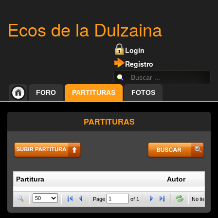
Ecos de la Dulzaina
Login
Registro
FORO
PARTITURAS
FOTOS
PARTITURAS
Partitura
Autor
P
Page
of
1
No items