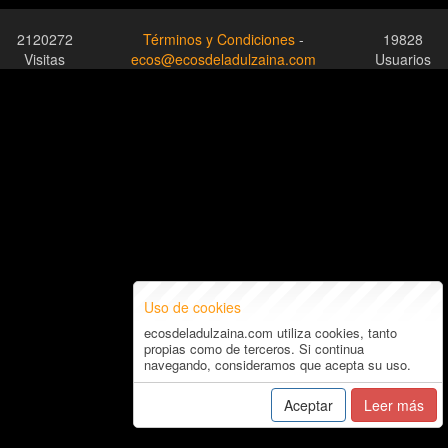
2120272
Términos y Condiciones
-
19828
Visitas
ecos@ecosdeladulzaina.com
Usuarios
Uso de cookies
ecosdeladulzaina.com utiliza cookies, tanto
propias como de terceros. Si continua
navegando, consideramos que acepta su uso.
Aceptar
Leer más