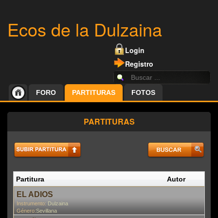
Ecos de la Dulzaina
Login
Registro
FORO
PARTITURAS
FOTOS
PARTITURAS
Partitura
Autor
P
En
EL ADIOS
Instrumento:
Dulzaina
Género:
Sevillana