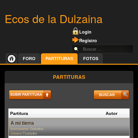
Ecos de la Dulzaina
Login
Registro
FORO
PARTITURAS
FOTOS
PARTITURAS
Partitura
Autor
P
A mi tierra
Instrumento:
Dulzaina
Género:
Tzortziko