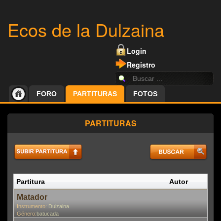
Ecos de la Dulzaina
Login
Registro
FORO
PARTITURAS
FOTOS
PARTITURAS
Partitura
Autor
P
En
Matador
Instrumento:
Dulzaina
Género:
batucada