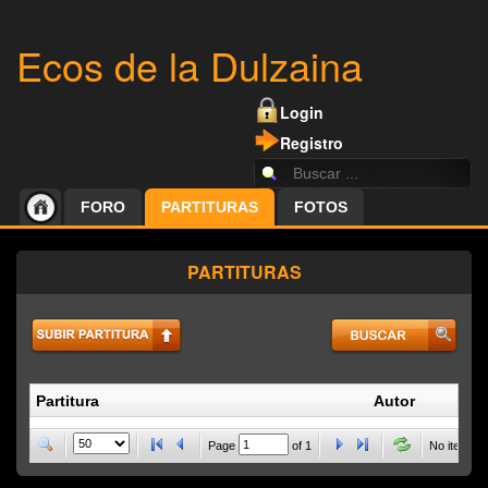
Ecos de la Dulzaina
Login
Registro
FORO
PARTITURAS
FOTOS
PARTITURAS
Partitura
Autor
P
Page
of
1
No items