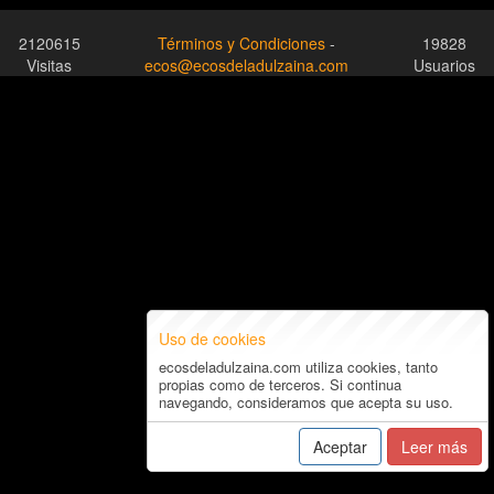
2120615
Términos y Condiciones
-
19828
Visitas
ecos@ecosdeladulzaina.com
Usuarios
Uso de cookies
ecosdeladulzaina.com utiliza cookies, tanto
propias como de terceros. Si continua
navegando, consideramos que acepta su uso.
Aceptar
Leer más