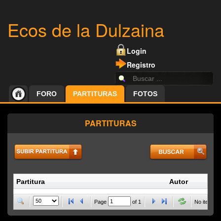
Ecos de la Dulzaina
Login
Registro
FORO
PARTITURAS
FOTOS
PARTITURAS
Partitura
Autor
P
Page
of
1
No items