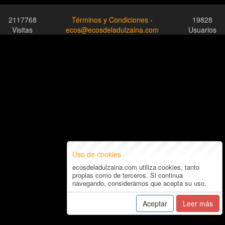
2117768
Términos y Condiciones
-
19828
Visitas
ecos@ecosdeladulzaina.com
Usuarios
Uso de cookies
ecosdeladulzaina.com utiliza cookies, tanto
propias como de terceros. Si continua
navegando, consideramos que acepta su uso.
Aceptar
Leer más