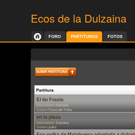
Ecos de la Dulzaina
FORO
PARTITURAS
FOTOS
Partitura
El tio Frasio
Instrumento:
Dulzaina
Género:
Pasacalle-Polka
en la plaza
Instrumento:
Dulzaina
Género:
polka
Fox-polka de Matabuena adaptada a dulza