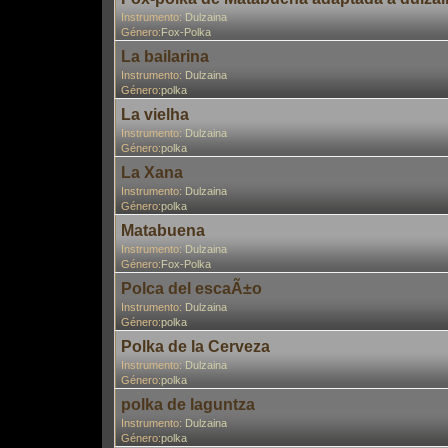
Instrumento:
Dulzaina
Género:
Fox-Polka
La bailarina
Instrumento:
Dulzaina
Género:
polka
La vielha
Instrumento:
Dulzaina
Género:
polka
La Xana
Instrumento:
Dulzaina
Género:
polka
Matabuena
Instrumento:
Dulzaina
Género:
Fox-Polka
Polca del escaÃ±o
Instrumento:
Dulzaina
Género:
polka
Polka de la Cerveza
Instrumento:
Dulzaina
Género:
polka
polka de laguntza
Instrumento:
Dulzaina
Género:
polka