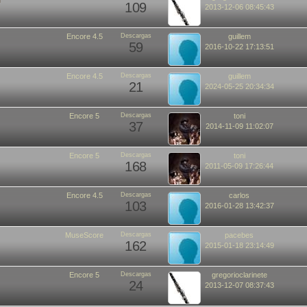
109
2013-12-06 08:45:43
Encore 4.5
Descargas
guillem
59
2016-10-22 17:13:51
Encore 4.5
Descargas
guillem
21
2024-05-25 20:34:34
Encore 5
Descargas
toni
37
2014-11-09 11:02:07
Encore 5
Descargas
toni
168
2011-05-09 17:26:44
Encore 4.5
Descargas
carlos
103
2016-01-28 13:42:37
MuseScore
Descargas
pacebes
162
2015-01-18 23:14:49
Encore 5
Descargas
gregorioclarinete
24
2013-12-07 08:37:43