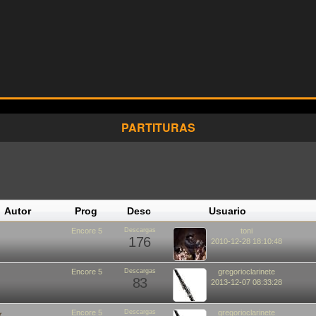
PARTITURAS
Autor
Prog
Desc
Usuario
Encore 5
Descargas
toni
176
2010-12-28 18:10:48
Encore 5
Descargas
gregorioclarinete
83
2013-12-07 08:33:28
Encore 5
Descargas
gregorioclarinete
ina aragonesa