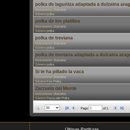
polka de laguntza adaptada a dulzaina ar
Instrumento:
Dulzaina
Género:
polka
polka de los platillos
Instrumento:
Dulzaina
Género:
polka
polka de treviana
Instrumento:
Dulzaina
Género:
polka
polka de treviana adaptada a dulzaina ara
Instrumento:
Dulzaina
Género:
polka
Si te ha pillado la vaca
Instrumento:
Dulzaina
Género:
Fox-Polka
Zarzuela del Monte
Instrumento:
Dulzaina
Género:
Pasacalle-Polka
Page
of
1
Últimas Partituras