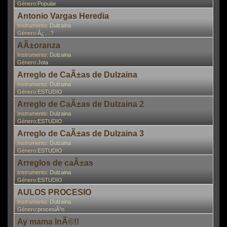
Género:
Popular
Antonio Vargas Heredia
Instrumento:
Dulzaina
Género:
Â¿....?
AÃ±oranza
Instrumento:
Dulzaina
Género:
Jota
Arreglo de CaÃ±as de Dulzaina
Instrumento:
Dulzaina
Género:
ESTUDIO
Arreglo de CaÃ±as de Dulzaina 2
Instrumento:
Dulzaina
Género:
ESTUDIO
Arreglo de CaÃ±as de Dulzaina 3
Instrumento:
Dulzaina
Género:
ESTUDIO
Arreglos de caÃ±as
Instrumento:
Dulzaina
Género:
ESTUDIO
AULOS PROCESIO
Instrumento:
Dulzaina
Género:
procesiÃ³n
Ay mama InÃ©!!