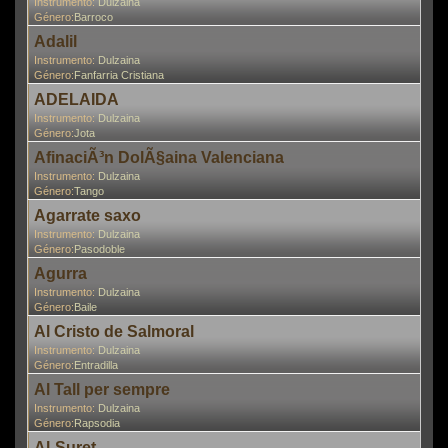
Instrumento:
Dulzaina
Género:
Barroco
Adalil
Instrumento:
Dulzaina
Género:
Fanfarria Cristiana
ADELAIDA
Instrumento:
Dulzaina
Género:
Jota
AfinaciÃ³n DolÃ§aina Valenciana
Instrumento:
Dulzaina
Género:
Tango
Agarrate saxo
Instrumento:
Dulzaina
Género:
Pasodoble
Agurra
Instrumento:
Dulzaina
Género:
Baile
Al Cristo de Salmoral
Instrumento:
Dulzaina
Género:
Entradilla
Al Tall per sempre
Instrumento:
Dulzaina
Género:
Rapsodia
Al-Suret