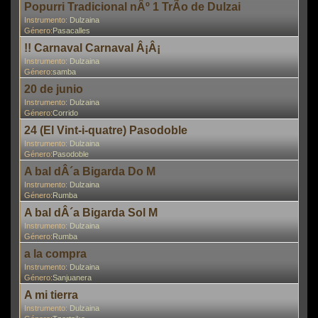
Popurri Tradicional nÂº 1 TrÃ­o de Dulzainas
Instrumento:
Dulzaina
Género:
Pasacalles
!! Carnaval Carnaval Â¡Â¡
Instrumento:
Dulzaina
Género:
samba
20 de junio
Instrumento:
Dulzaina
Género:
Corrido
24 (El Vint-i-quatre) Pasodoble
Instrumento:
Dulzaina
Género:
Pasodoble
A bal dÂ´a Bigarda Do M
Instrumento:
Dulzaina
Género:
Rumba
A bal dÂ´a Bigarda Sol M
Instrumento:
Dulzaina
Género:
Rumba
a la compra
Instrumento:
Dulzaina
Género:
Sanjuanera
A mi tierra
Instrumento:
Dulzaina