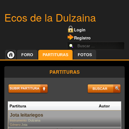
Ecos de la Dulzaina
Login
Registro
FORO
PARTITURAS
FOTOS
PARTITURAS
Partitura
Autor
P
Jota leitariegos
Instrumento:
Dulzaina
Género:
Jota