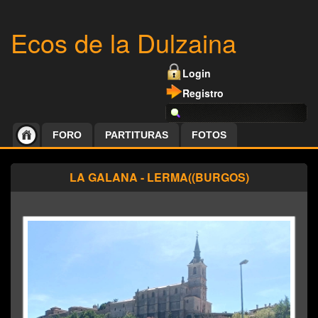
Ecos de la Dulzaina
Login
Registro
FORO
PARTITURAS
FOTOS
LA GALANA - LERMA((BURGOS)