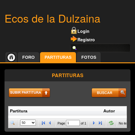
Ecos de la Dulzaina
Login
Registro
FORO
PARTITURAS
FOTOS
PARTITURAS
Partitura
Autor
P
Page
of
1
No items