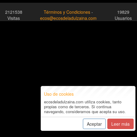
2121538
Términos y Condiciones
-
19829
Visitas
ecos@ecosdeladulzaina.com
Usuarios
Uso de cookies
ecosdeladulzaina.com utiliza cookies, tanto
propias como de terceros. Si continua
navegando, consideramos que acepta su uso.
Aceptar
Leer más