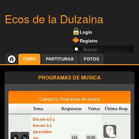
Ecos de la Dulzaina
Login
Registro
FORO
PARTITURAS
FOTOS
PROGRAMAS DE MUSICA
Categoría: Programas de musica
Tema
Respuestas
Visitas
Última Resp
Nuevo Tema
Encore 4.5 y
Encore 5.1
para todos
164
39.8K
sin