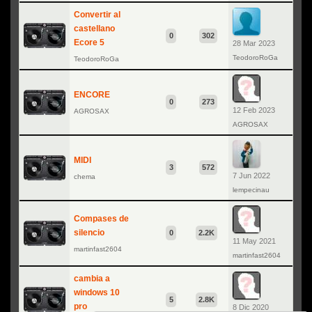
Convertir al
castellano
0
302
Ecore 5
28 Mar 2023
TeodoroRoGa
TeodoroRoGa
ENCORE
0
273
12 Feb 2023
AGROSAX
AGROSAX
MIDI
3
572
7 Jun 2022
chema
lempecinau
Compases de
silencio
0
2.2K
11 May 2021
martinfast2604
martinfast2604
cambia a
windows 10
5
2.8K
pro
8 Dic 2020