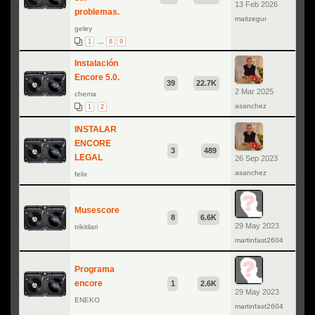
13 Feb 2026
problemas.
maitzegur
geley
1
...
8
9
Instalación
Encore 5.0.
39
22.7K
2 Mar 2025
chema
asanchez
1
2
INSTALAR
ENCORE
3
489
LEGAL
26 Sep 2023
asanchez
felix
Musescore
8
6.6K
29 May 2023
trikitilari
martinfast2604
Programa
encore
1
2.6K
29 May 2023
ENEKO
martinfast2604