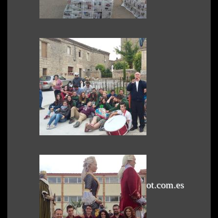
Subido por efren
Ver foto
2017-04-06 10:39:19
0 Comentarios
Foto de grupo
Vamos a la cama
Subido por toni
Ver foto
2016-09-29 21:36:47
0 Comentarios
Vamos a la cama
Si Fa Sol Toquem
(Vilafranca del Penedès)
www.sifasoltoquem.blogspot.com.es
Subido por toni