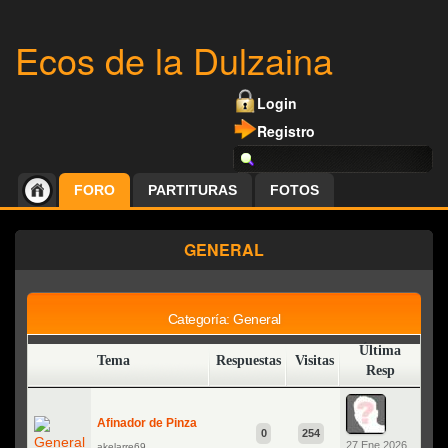
Ecos de la Dulzaina
Login
Registro
FORO
PARTITURAS
FOTOS
GENERAL
Categoría: General
Última
Tema
Respuestas
Visitas
Nuevo Tema
Resp
Afinador de Pinza
0
254
27 Ene 2026
akelarre69