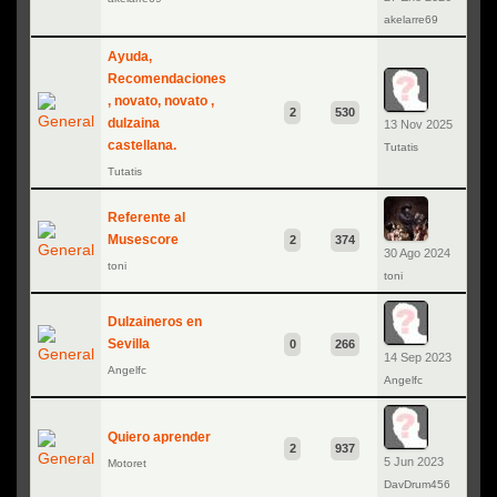
akelarre69
Ayuda,
Recomendaciones
, novato, novato ,
2
530
dulzaina
13 Nov 2025
castellana.
Tutatis
Tutatis
Referente al
Musescore
2
374
30 Ago 2024
toni
toni
Dulzaineros en
Sevilla
0
266
14 Sep 2023
Angelfc
Angelfc
Quiero aprender
2
937
5 Jun 2023
Motoret
DavDrum456