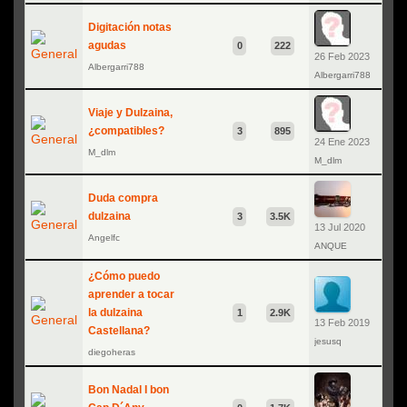
Digitación notas
agudas
0
222
26 Feb 2023
Albergarri788
Albergarri788
Viaje y Dulzaina,
¿compatibles?
3
895
24 Ene 2023
M_dlm
M_dlm
Duda compra
dulzaina
3
3.5K
13 Jul 2020
Angelfc
ANQUE
¿Cómo puedo
aprender a tocar
la dulzaina
1
2.9K
13 Feb 2019
Castellana?
jesusq
diegoheras
Bon Nadal I bon