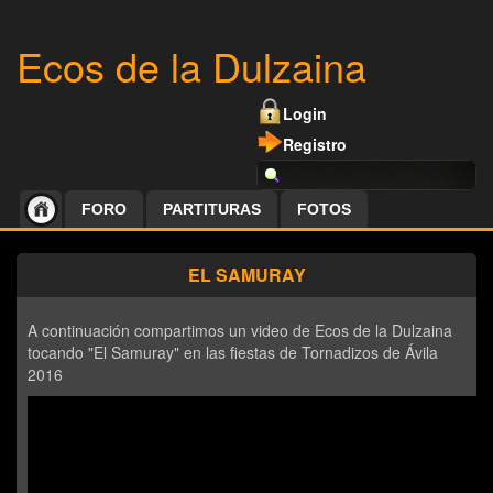
Ecos de la Dulzaina
Login
Registro
FORO
PARTITURAS
FOTOS
EL SAMURAY
A continuación compartimos un video de Ecos de la Dulzaina
tocando "El Samuray" en las fiestas de Tornadizos de Ávila
2016