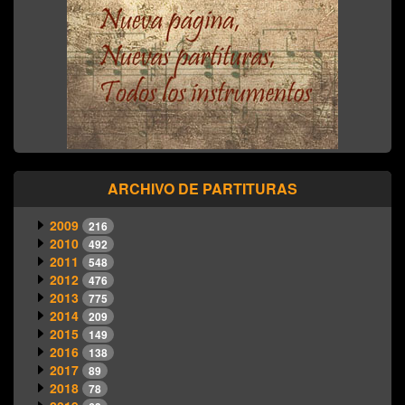
ARCHIVO DE PARTITURAS
2009
216
2010
492
2011
548
2012
476
2013
775
2014
209
2015
149
2016
138
2017
89
2018
78