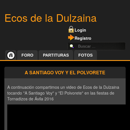
Ecos de la Dulzaina
Login
Registro
FORO
PARTITURAS
FOTOS
A SANTIAGO VOY Y EL POLVORETE
A continuación compartimos un video de Ecos de la Dulzaina
tocando "A Santiago Voy" y "El Polvorete" en las fiestas de
Tornadizos de Ávila 2016