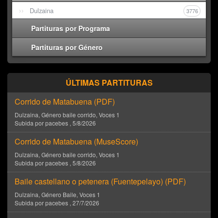
Dulzaina
3776
Partituras por Programa
Partituras por Género
ÚLTIMAS PARTITURAS
Corrido de Matabuena (
PDF
)
Dulzaina
, Género
baile corrido
, Voces
1
Subida por
pacebes
,
5/8/2026
Corrido de Matabuena (
MuseScore
)
Dulzaina
, Género
baile corrido
, Voces
1
Subida por
pacebes
,
5/8/2026
Baile castellano o petenera (Fuentepelayo) (
PDF
)
Dulzaina
, Género
Baile
, Voces
1
Subida por
pacebes
,
27/7/2026