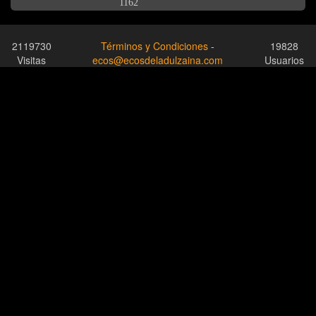
1162
2119730
Términos y Condiciones
-
19828
Visitas
ecos@ecosdeladulzaina.com
Usuarios