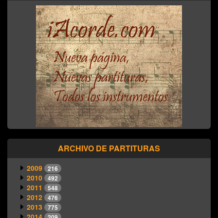
ARCHIVO DE PARTITURAS
2009
216
2010
492
2011
548
2012
476
2013
775
2014
209